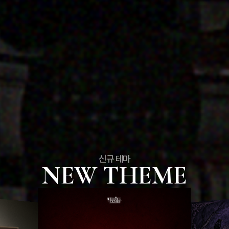
신규 테마
NEW THEME
미궁속의 프롬프트
수수