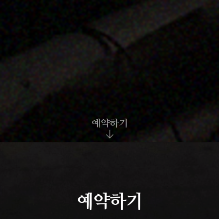
예약하기
예약하기